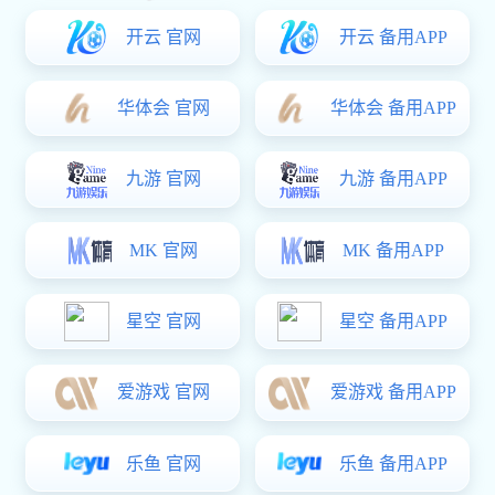
关于我们
ABOUT US
本公司成立于2008年，是一家服务于全国性职业联赛运营
的专业机构，拥有丰富的大型赛事管理经验和资源整合能
力。公司长期参与篮球、排球、冰球等联赛的组织执行、
票务运营、媒体合作及品牌招商，形成从策划到执行的全
链条服务模式。我们重视赛事体验与观众互动，通过引入
AR现场技术、官方APP、数字积分系统等提升赛事沉浸感
与商业转化率。公司目标是打造中国职业联赛的国际化、
专业化标杆。
查看更多...